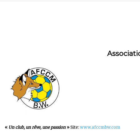
Associati
«
Un club, un rêve, une passion
»
Site:
www.afccmbw.com