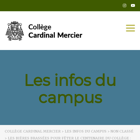
Togg
Les infos du
campus
COLLÈGE CARDINAL MERCIER
>
LES INFOS DU CAMPUS
>
NON CLASSÉ
>
LES BIÈRES BRASSÉES POUR FÊTER LE CENTENAIRE DU COLLÈGE :